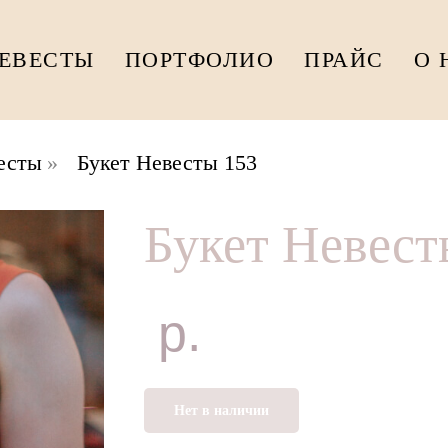
НЕВЕСТЫ
ПОРТФОЛИО
ПРАЙС
О 
есты
»
Букет Невесты 153
Букет Невест
р.
Нет в наличии