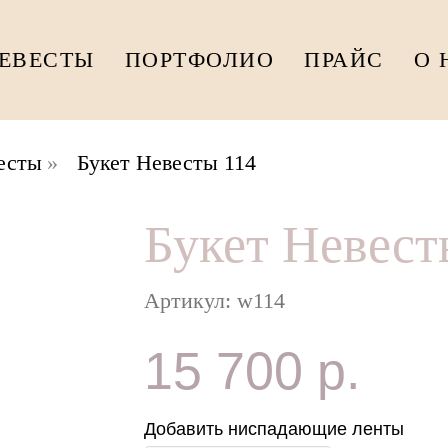
НЕВЕСТЫ
ПОРТФОЛИО
ПРАЙС
О 
есты
»
Букет Невесты 114
Букет Невест
Артикул:
w114
15 700
р.
Добавить ниспадающие ленты