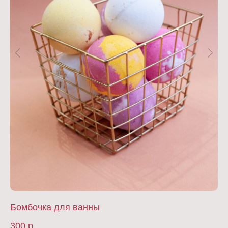
Бомбочка для ванны
В
300
р.
35