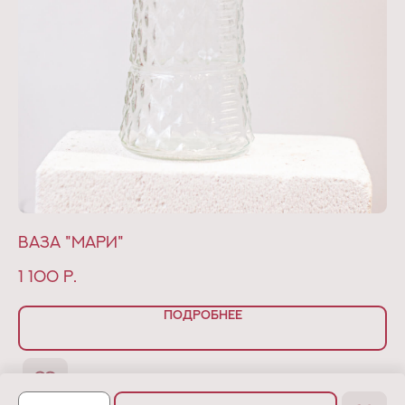
Ваза "Мари"
Б
1 100
р.
3
ПОДРОБНЕЕ