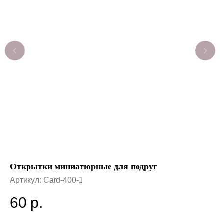
Открытки миниатюрные для подруг
От
Артикул:
Card-400-1
Ар
60
р.
6