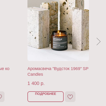
ые ко
Аромасвеча "Вудсток 1969" SP
Отк
Candles
ром
1 400
р.
60
ПОДРОБНЕЕ