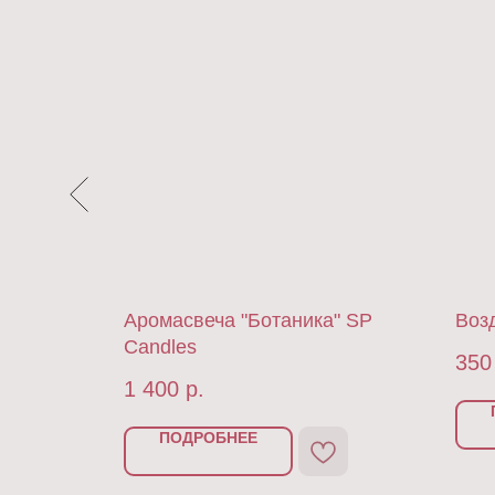
Аромасвеча "Ботаника" SP
Воз
Candles
350
1 400
р.
ПОДРОБНЕЕ