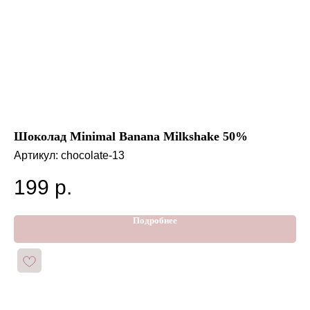
Шоколад Minimal Banana Milkshake 50%
Шо
Артикул:
chocolate-13
Ар
199
р.
1
Подробнее