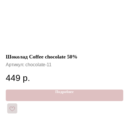
Шоколад Coffee chocolate 50%
Шо
Артикул:
chocolate-11
Ар
449
р.
4
Подробнее